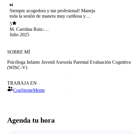
Siempre acogedora y tan profesional! Maneja
toda la sesión de manera muy cariñosa y
siempre logrando resultados excelentes!
5
M. Carolina Ruiz-
Moreno Valdes
Julio 2025
SOBRE MÍ
Psicóloga Infanto Juvenil Asesoría Parental Evaluación Cognitiva
(WISC-V)
TRABAJA EN
ConSienteMente
Agenda tu hora