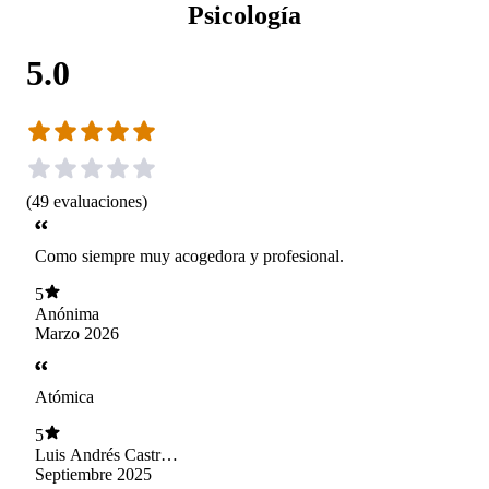
Psicología
5.0
(
49
evaluaciones
)
Como siempre muy acogedora y profesional.
5
Anónima
Marzo 2026
Atómica
5
Luis Andrés Castro
Noguera
Septiembre 2025