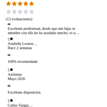
(
13
evaluaciones
)
Excelente profesional, desde que mis hijas se
atienden con ella las ha ayudado mucho, es una
persona muy amable, empática y tiene una muy
5
buena allegada.
Anabella Leonor
Beltran Gajard
Hace 2 semanas
100% recomendada
5
Anónima
Mayo 2026
Excelente disposicion.
5
Carlos Vargas