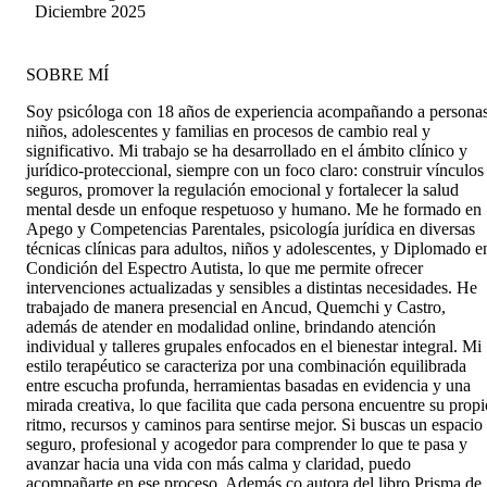
Cheuque
Diciembre 2025
SOBRE MÍ
Soy psicóloga con 18 años de experiencia acompañando a personas
niños, adolescentes y familias en procesos de cambio real y
significativo. Mi trabajo se ha desarrollado en el ámbito clínico y
jurídico-proteccional, siempre con un foco claro: construir vínculos
seguros, promover la regulación emocional y fortalecer la salud
mental desde un enfoque respetuoso y humano. Me he formado en
Apego y Competencias Parentales, psicología jurídica en diversas
técnicas clínicas para adultos, niños y adolescentes, y Diplomado e
Condición del Espectro Autista, lo que me permite ofrecer
intervenciones actualizadas y sensibles a distintas necesidades. He
trabajado de manera presencial en Ancud, Quemchi y Castro,
además de atender en modalidad online, brindando atención
individual y talleres grupales enfocados en el bienestar integral. Mi
estilo terapéutico se caracteriza por una combinación equilibrada
entre escucha profunda, herramientas basadas en evidencia y una
mirada creativa, lo que facilita que cada persona encuentre su propi
ritmo, recursos y caminos para sentirse mejor. Si buscas un espacio
seguro, profesional y acogedor para comprender lo que te pasa y
avanzar hacia una vida con más calma y claridad, puedo
acompañarte en ese proceso. Además co autora del libro Prisma de