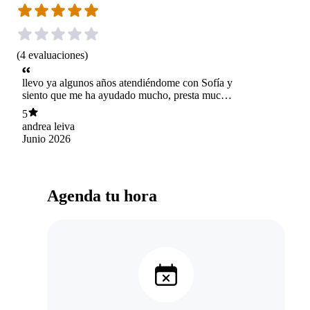
(
4
evaluaciones
)
llevo ya algunos años atendiéndome con Sofía y
siento que me ha ayudado mucho, presta mucha
atención a las cosas que digo y logra encontrar
5
una manera de ayudarme a trabajar en ciertos
andrea leiva
aspectos de manera que me acomoda mucho,
Junio 2026
sabe cómo hacerte sentir cómoda!!
Agenda tu hora