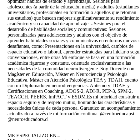
optimizar hábitos de estudio y aprendizaje. Sesiones para
adolescentes (a partir de la educación media) y adultos (estudiantes
universitarios, profesionales en formación o aquellos que retoman
sus estudios) que buscan mejorar significativamente su rendimiento
académico y su capacidad de aprendizaje. - Sesiones para el
desarrollo de habilidades sociales y comunicativas: Sesiones
personalizadas para adolescentes y adultos con el objetivo de
aprender habilidades sociales y comunicativas en entornos nuevos 
desafiantes, como: Presentaciones en la universidad, cambios de
espacio educativo o laboral, aprender estrategias para iniciar o segu
conversaciones, entre otras. ​ Mi enfoque se basa en una formación
académica rigurosa y constante, orientada exclusivamente a las
necesidades de la comunidad neurodivergente. Soy Docente con
Magíster en Educación, Máster en Neurociencia y Psicología
Educativa, Máster en Atención Psicológica TEA y TDAH, cuento
con un Diplomado en neurodivergencias: Autismo y TDAH y
Certificaciones en Coaching, ADOS-2, ADI-R, PEP-3, SPM-2,
TEACCH, PEERS, ImPACT y ESDM. ​​Es mi prioridad construir u
espacio seguro y de respeto mutuo, honrando las características y
necesidades únicas de cada persona. Garantizo un acompañamient
actualizado a través de mi formación continua. @centroeducapsi
@neuroeducadora.cl
ME ESPECIALIZO EN...