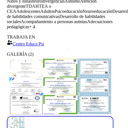
Niños y niñas
neurodivergencias
Autismo
Atención
divergente
TDAH
TEA o
CEA
Adolescentes
Adultos
Psicoeducación
Neuroeducación
Desarrol
de habilidades comunicativas
Desarrollo de habilidades
sociales
Acompañamiento a personas autistas
Adecuaciones
pedagógicas
+
4
TRABAJA EN
Centro Educa Psi
GALERÍA
(
2
)