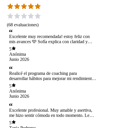
(
68
evaluaciones
)
Excelente muy recomendada! estoy feliz con
mis avances 🩵 Sofía explica con claridad y
enseña estrategias prácticas que se acomodan a
5
mi vida
Anónima
Junio 2026
Realicé el programa de coaching para
desarrollar hábitos para mejorar mi rendimiento
en el trabajo porque me costaba mucho
5
organizarme y mantener el foco. Desde el inicio
Anónima
Sofía fue muy clara y cálida con la explicación
Junio 2026
del proceso y las estrategias. Cada semana
fuimos trabajando diferentes temas para
aprender como funciona mi TDAH los desafíos
Excelente profesional. Muy amable y asertiva,
que tengo y las soluciones que puedo
me hizo sentir cómoda en todo momento. Le
implementar en el trabajo, incluso algunas me
agradezco mucho por lograr que este proceso
5
han ayudado en casa y con mis hijos. Si alguien
sea ameno, a pesar de la complejidad emocional
Tania Pedreros