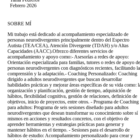
se encuentra en mi situación le recomiendo
que conlleva.
Febrero 2026
100% el programa aprendí a conocerme y
estrategias que por fin funcionaron.
SOBRE MÍ
​Mi trabajo está dedicado al acompañamiento especializado de
personas neurodivergentes principalmente dentro del ​Espectro
Autista (TEA/CEA), ​Atención Divergente (TDAH) y/o ​Altas
Capacidades (AACC). ​ ​Ofrezco diferentes servicios de
acompañamiento y apoyo como: ​- Asesorías a redes de apoyo:
Orientación especializada para familias, tutores o redes de apoyo d
personas neurodivergentes con diagnósticos recientes, facilitando la
comprensión y la adaptación. ​- Coaching Personalizado: ​Coaching
dirigido a adultos neurodivergentes que buscan desarrollar
habilidades prácticas y mejorar áreas específicas de su vida como: l
organización y planificación, gestión de tiempo, adquisición de
hábitos, flexibilidad cognitiva, gestión de relaciones, definición de
objetivos, inicio de proyectos, entre otros. - Programa de Coaching
para adultos: Programa de seis sesiones diseñado para adultos
neurodivergentes que desean transformar su conocimiento sobre sí
mismos en acciones y resultados concretos, con el objetivo de
aprender herramientas y estrategias prácticas para generar y
mantener hábitos en el tiempo. - Sesiones para el desarrollo de
hábitos de estudio: Acompañamiento personalizado para crear y