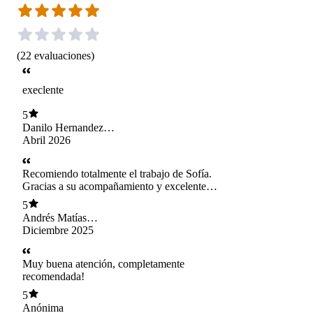
(
22
evaluaciones
)
execlente
5
Danilo Hernandez
Arenas
Abril 2026
Recomiendo totalmente el trabajo de Sofía.
Gracias a su acompañamiento y excelente
profesionalismo, he podido experimentar un
5
cambio significativo. Valoro enormemente su
Andrés Matías
profesionalismo y la calidad humana que
Guerrero Fritis
Diciembre 2025
demuestra semana a semana. Es una persona
admirable y una muy buena profesional. Estoy
eternamente agradecido por su apoyo constante
Muy buena atención, completamente
y por no haberme dejado solo en este proceso.
recomendada!
Me alegra muchísimo haber encontrado su
5
apoyo en la terapia. ¡Gracias de corazón!
Anónima