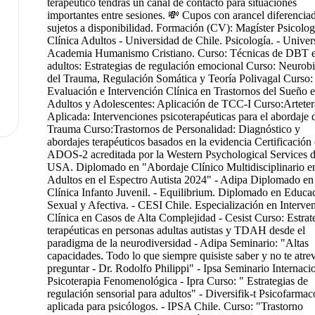
terapéutico tendrás un canal de contacto para situaciones
importantes entre sesiones. 💸 Cupos con arancel diferencia
sujetos a disponibilidad. Formación (CV): Magíster Psicolog
Clínica Adultos - Universidad de Chile. Psicología. - Univer
Academia Humanismo Cristiano. Curso: Técnicas de DBT 
adultos: Estrategias de regulación emocional Curso: Neurob
del Trauma, Regulación Somática y Teoría Polivagal Curso:
Evaluación e Intervención Clínica en Trastornos del Sueño 
Adultos y Adolescentes: Aplicación de TCC-I Curso:Arteter
Aplicada: Intervenciones psicoterapéuticas para el abordaje 
Trauma Curso:Trastornos de Personalidad: Diagnóstico y
abordajes terapéuticos basados en la evidencia Certificación
ADOS-2 acreditada por la Western Psychological Services 
USA. Diplomado en "Abordaje Clínico Multidisciplinario e
Adultos en el Espectro Autista 2024" - Adipa Diplomado en
Clínica Infanto Juvenil. - Equilibrium. Diplomado en Educa
Sexual y Afectiva. - CESI Chile. Especialización en Interve
Clínica en Casos de Alta Complejidad - Cesist Curso: Estrat
terapéuticas en personas adultas autistas y TDAH desde el
paradigma de la neurodiversidad - Adipa Seminario: "Altas
capacidades. Todo lo que siempre quisiste saber y no te atre
preguntar - Dr. Rodolfo Philippi" - Ipsa Seminario Internaci
Psicoterapia Fenomenológica - Ipra Curso: " Estrategias de
regulación sensorial para adultos" - Diversifik-t Psicofarmac
aplicada para psicólogos. - IPSA Chile. Curso: "Trastorno