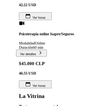
42.22
USD
Ver horas
Psicoterapia online Isapre/Seguros
Modalidad
Online
Duración
60 min
Ver detalles
$45.000 CLP
46.55
USD
Ver horas
La Vitrina