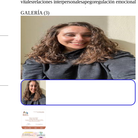
vitales
relaciones interpersonales
apego
regulación emocional
GALERÍA
(
3
)