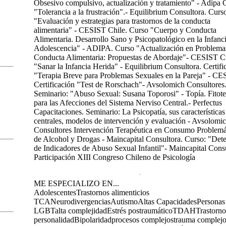
Obsesivo compulsivo, actualización y tratamiento" - Adipa 
"Tolerancia a la frustración".- Equilibrium Consultora. Curs
"Evaluación y estrategias para trastornos de la conducta
alimentaria" - CESIST Chile. Curso "Cuerpo y Conducta
Alimentaria. Desarrollo Sano y Psicopatológico en la Infanc
Adolescencia" - ADIPA. Curso "Actualización en Problemas
Conducta Alimentaria: Propuestas de Abordaje"- CESIST C
"Sanar la Infancia Herida" - Equilibrium Consultora. Certifi
"Terapia Breve para Problemas Sexuales en la Pareja" - C
Certificación "Test de Rorschach"- Avsolomich Consultores
Seminario: "Abuso Sexual: Susana Toporosi" - Topía. Fitote
para las Afecciones del Sistema Nerviso Central.- Perfectus
Capacitaciones. Seminario: La Psicopatía, sus características
centrales, modelos de intervención y evaluación - Avsolomi
Consultores Intervención Terapéutica en Consumo Problemá
de Alcohol y Drogas - Maincapital Consultora. Curso: "Det
de Indicadores de Abuso Sexual Infantil"- Maincapital Consu
Participación XIII Congreso Chileno de Psicología
ME ESPECIALIZO EN...
Adolescentes
Trastornos alimenticios
TCA
Neurodivergencias
Autismo
Altas Capacidades
Personas
LGBT
alta complejidad
Estrés postraumático
TDAH
Trastorno
personalidad
Bipolaridad
procesos complejos
trauma complej