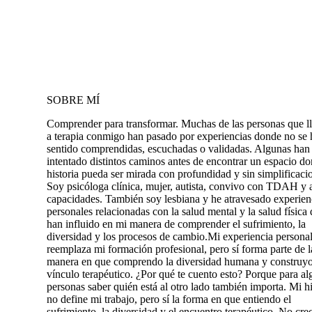
SOBRE MÍ
Comprender para transformar. Muchas de las personas que l
a terapia conmigo han pasado por experiencias donde no se
sentido comprendidas, escuchadas o validadas. Algunas han
intentado distintos caminos antes de encontrar un espacio d
historia pueda ser mirada con profundidad y sin simplificaci
Soy psicóloga clínica, mujer, autista, convivo con TDAH y a
capacidades. También soy lesbiana y he atravesado experien
personales relacionadas con la salud mental y la salud física
han influido en mi manera de comprender el sufrimiento, la
diversidad y los procesos de cambio.Mi experiencia persona
reemplaza mi formación profesional, pero sí forma parte de l
manera en que comprendo la diversidad humana y construyo
vínculo terapéutico. ¿Por qué te cuento esto? Porque para a
personas saber quién está al otro lado también importa. Mi hi
no define mi trabajo, pero sí la forma en que entiendo el
sufrimiento, la diversidad y el encuentro terapéutico. No cre