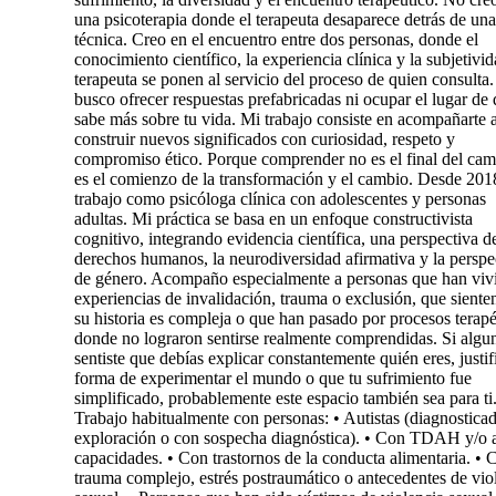
una psicoterapia donde el terapeuta desaparece detrás de una
técnica. Creo en el encuentro entre dos personas, donde el
conocimiento científico, la experiencia clínica y la subjetivid
terapeuta se ponen al servicio del proceso de quien consulta
busco ofrecer respuestas prefabricadas ni ocupar el lugar de
sabe más sobre tu vida. Mi trabajo consiste en acompañarte 
construir nuevos significados con curiosidad, respeto y
compromiso ético. Porque comprender no es el final del cam
es el comienzo de la transformación y el cambio. Desde 201
trabajo como psicóloga clínica con adolescentes y personas
adultas. Mi práctica se basa en un enfoque constructivista
cognitivo, integrando evidencia científica, una perspectiva d
derechos humanos, la neurodiversidad afirmativa y la perspe
de género. Acompaño especialmente a personas que han viv
experiencias de invalidación, trauma o exclusión, que siente
su historia es compleja o que han pasado por procesos terapé
donde no lograron sentirse realmente comprendidas. Si algu
sentiste que debías explicar constantemente quién eres, justif
forma de experimentar el mundo o que tu sufrimiento fue
simplificado, probablemente este espacio también sea para ti
Trabajo habitualmente con personas: • Autistas (diagnosticad
exploración o con sospecha diagnóstica). • Con TDAH y/o a
capacidades. • Con trastornos de la conducta alimentaria. • 
trauma complejo, estrés postraumático o antecedentes de vio