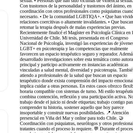
sexual. • Personas que han sido víctimas de violencia sexual.
Con trastornos de la personalidad y trastornos del ánimo, en
coordinación con otros profesionales como psiquiatras cuan
necesario. • De la comunidad LGBTIQA+. • Que han vivid
relaciones coercitivas o altamente invalidantes. • Que busca
retomar la terapia después de malas experiencias previas.
Recientemente finalicé el Magíster en Psicología Clínica en 
Universidad de Chile. Mi tesis, presentada en el Congreso
Nacional de Psicología, investigó las experiencias de jóvene
LGBT+ en psicoterapia y las competencias que realmente
favorecen un espacio terapéutico seguro y reparador. Ademá
desarrollado investigaciones sobre esta temática como autora
principal y participo activamente en instancias académicas
vinculadas a salud mental, diversidad y psicoterapia. Tambi
atiendo a profesionales de la salud que buscan un espacio
terapéutico donde exista comprensión del impacto emociona
implica cuidar a otras personas. En estos casos ofrezco flexi
horaria compatible con sistemas de turno. Mi estilo terapéuti
combina contención, reflexión y una participación activa. N
trabajo desde el juicio ni desde etiquetas; trabajo contigo par
comprender tu historia, sostener aquello que hoy parece
insoportable y construir nuevas posibilidades. 📍 Atención
presencial en Viña del Mar y online para todo Chile. 🤝
Coordinación con psiquiatras, neurólogos y otros profesiona
tratantes cuando el proceso lo requiere. 💬 Durante el proce