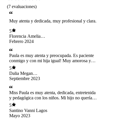
(
7
evaluaciones
)
Muy atenta y dedicada, muy profesional y clara.
5
Florencia Amelia
Alvarado Vidal
Febrero 2024
Paula es muy atenta y preocupada. Es paciente
conmigo y con mi hija igual! Muy amorosa y
profesional, gracias Paula!
5
Dalia Megan
Vasquez Holley
Septiembre 2023
Miss Paula es muy atenta, dedicada, entretenida
y pedagógica con los niños. Mi hijo no quería
irse y seguir con ella en la clase, estaba feliz!
5
Santino Vanni Lagos
Mayo 2023