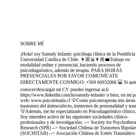
SOBRE MÍ
¡Hola! soy Sanndy Infante: psicóloga clínica de la Pontificia
Universidad Católica de Chile. 👩🏼‍💻👩🏼‍💼Trabajo en
modalidad online y presencial, haciendo procesos de
psicodiagnóstico, además de terapia. PARA HORAS
PRESENCIALES POR FAVOR COMUNÍCATE
DIRECTAMENTE CONMIGO: +569 66932066 💻 Si quie
conocer/descargar mi CV puedes ingresar acá:
https://www.linkedin.com/in/sanndy-infante/ o bien, en mi p
web: www.psicoletrada.cl 💡Como psicoterapeuta mis áreas
trastornos del ánimo/afecto, trastornos de personalidad y tra
💡Además, me he especializado en Psicodiagnóstico clínico
Soy miembro activo de las siguientes sociedades clínico-
profesionales y de investigación: --> Society for Psychother
Research (SPR) --> Sociedad Chilena de Trastornos Bipolar
(SOCHITAB) --> Asociación Chilena de Estrés Traumático