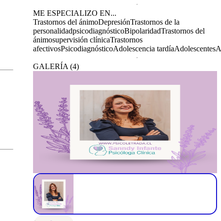
ME ESPECIALIZO EN...
Trastornos del ánimo
Depresión
Trastornos de la
personalidad
psicodiagnóstico
Bipolaridad
Trastornos del
ánimo
supervisión clínica
Trastornos
afectivos
Psicodiagnóstico
Adolescencia tardía
Adolescentes
A
GALERÍA
(
4
)