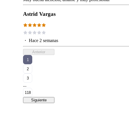
Astrid Vargas
・
Hace 2 semanas
Anterior
1
2
3
...
118
Siguiente