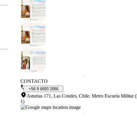
CONTACTO
+56
9
6693
2066
Asturias 171, Las Condes, Chile
.
Metro Escuela Militar (
1)