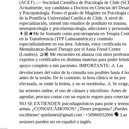
(ACET) --> Sociedad Científica de Psicología de Chile (SC
Actualmente, soy candidata a Doctora en Ciencias del Desar
y Psicopatología. Poseo el grado de Magíster en Psicología c
de la Pontificia Universidad Católica de Chile. A nivel de
especialización, orienté mis estudios de postítulo en trauma,
neuropsicología y psicofarmacología, adicciones y personali
👩🏼‍🎓Me he formado como psicoterapeuta en Terapia Cen
en la Transferencia (TFP Latinoamérica) y continúo
especializándome en esa área. Además, estoy certificada en
Mentalization-Based Therapy por el Anna Freud Centre
(Londres). 🤝🏽 Me encuentro en alianza con otros profesio
expertos y certificados en distintas materias para poder brind
apoyo completo a mis pacientes. IMPORTANTE: ⚠️ Las
devoluciones del valor de la consulta son posibles hasta 4 ho
antes de la sesión. De lo contrario, la hora clínica se da por
efectuada, se emite la boleta, y no se reembolsa. ⚠️ Se exige
las sesiones online, el uso de cámara y micrófono. Antes de
agendar, procura contar con un espacio seguro para conectar
NO SE EXTIENDEN psicodiagnósticos para porte y tenenc
armas. ¿CONOZCÁMONOS? ¿Tienes preguntas? ¡Puedes
escribirme! spinfanter@gmail.com / +56966932066 🗣️ Las
sesiones pueden ser en español o inglés.