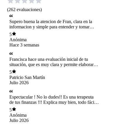
(
262
evaluaciones
)
Supero buena la atencion de Fran, clara en la
informacion y simple para entender y tomar
accion
5
Anónima
Hace 3 semanas
Francisca hace una evaluación inicial de tu
situación, que es muy clara y permite elaborar
planes de acción muy concretos. Muy buena
5
Patricio San Martín
Julio 2026
Espectacular ! No lo dudes!! Es una terapeuta
de tus finanzas !!! Explica muy bien, todo fácil y
organizado. Te da mucha claridad y visión!
5
Anónima
Julio 2026