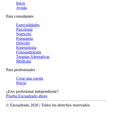
Inicio
Ayuda
Para consultantes
Especialidades
Psicología
Nutrición
Psiquiatría
Derecho
Kinesiología
Fonoaudiología
Terapias Alternativas
Medicina
Para profesionales
Crear una cuenta
Precio
¿Eres profesional independiente?
Prueba Encuadrado ahora
© Encuadrado
2026
| Todos los derechos reservados.