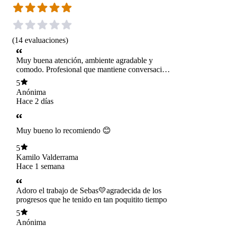
(
14
evaluaciones
)
Muy buena atención, ambiente agradable y
comodo. Profesional que mantiene conversacion
ludica permitiendo reflexionar y darte cuenta de
5
lo que acongoja
Anónima
Hace 2 días
Muy bueno lo recomiendo 😊
5
Kamilo Valderrama
Hace 1 semana
Adoro el trabajo de Sebas💛agradecida de los
progresos que he tenido en tan poquitito tiempo
5
Anónima