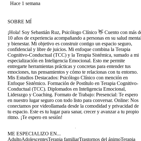
Hace 1 semana
SOBRE MÍ
¡Hola! Soy Sebastián Ruz, Psicólogo Clínico 👋 Cuento con más d
10 años de experiencia acompañando a personas en su salud menta
y bienestar. Mi objetivo es construir contigo un espacio seguro,
confidencial y libre de juicios. Mi enfoque combina la Terapia
Cognitivo-Conductual (TCC) y la Terapia Sistémica, sumado a mi
especialización en Inteligencia Emocional. Esto me permite
entregarte herramientas prácticas y concretas para entender tus
emociones, tus pensamientos y cómo te relacionas con tu entorno.
Mis Estudios Destacados: Psicólogo Clínico con mención en
Enfoque Sistémico. Formación de Postítulo en Terapia Cognitivo-
Conductual (TCC). Diplomados en Inteligencia Emocional,
Liderazgo y Coaching. Formato de Trabajo: Presencial: Te espero
en nuestro lugar seguro con todo listo para conversar. Online: Nos
conectamos por videollamada desde la comodidad y privacidad de
tu espacio. Este es tu lugar para sanar, crecer y avanzar a tu propio
ritmo. ¡Te espero en sesión!
ME ESPECIALIZO EN...
Adulto
Adolescentes
Terapia familiar
Trastornos del ánimo
Terapia