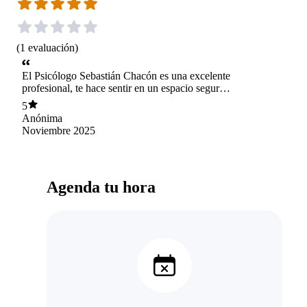
(
1
evaluación
)
El Psicólogo Sebastián Chacón es una excelente
profesional, te hace sentir en un espacio seguro,
te orienta y apoya como también te da
5
herramientas para lidiar con lo que estás
Anónima
atravesando. Totalmente recomendado
Noviembre 2025
Agenda tu hora