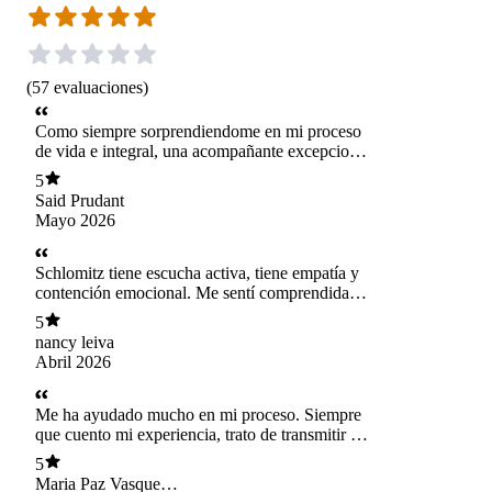
(
57
evaluaciones
)
Como siempre sorprendiendome en mi proceso
de vida e integral, una acompañante excepcional
a la hora de introspección y terapia. 10/10 ❤️
5
Said Prudant
Mayo 2026
Schlomitz tiene escucha activa, tiene empatía y
contención emocional. Me sentí comprendida
durante la sesión. Recomendadisima
5
nancy leiva
Abril 2026
Me ha ayudado mucho en mi proceso. Siempre
que cuento mi experiencia, trato de transmitir lo
bueno que es vivir este acompañamiento, y lo
5
recomiendo a todos quienes necesitan y pueden
Maria Paz Vasquez