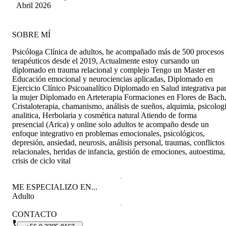
vivir la experiencia de su ayuda profesional.”
Casanova
Abril 2026
SOBRE MÍ
Psicóloga Clínica de adultos, he acompañado más de 500 procesos
terapéuticos desde el 2019, Actualmente estoy cursando un
diplomado en trauma relacional y complejo Tengo un Master en
Educación emocional y neurociencias aplicadas, Diplomado en
Ejercicio Clínico Psicoanalítico Diplomado en Salud integrativa pa
la mujer Diplomado en Arteterapia Formaciones en Flores de Bach
Cristaloterapia, chamanismo, análisis de sueños, alquimia, psicolog
analitica, Herbolaria y cosmética natural Atiendo de forma
presencial (Arica) y online solo adultos te acompaño desde un
enfoque integrativo en problemas emocionales, psicológicos,
depresión, ansiedad, neurosis, análisis personal, traumas, conflictos
relacionales, heridas de infancia, gestión de emociones, autoestima,
crisis de ciclo vital
ME ESPECIALIZO EN...
Adulto
CONTACTO