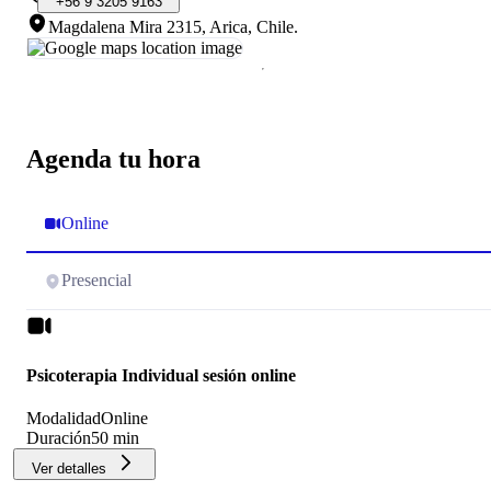
+56
9
3205
9163
Magdalena Mira 2315, Arica, Chile
.
Agenda tu hora
Online
Presencial
Psicoterapia Individual sesión online
Modalidad
Online
Duración
50 min
Ver detalles