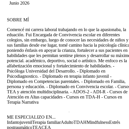
Junio 2026
SOBRE MÍ
Comencé mi carrera laboral trabajando en lo que la apasionaba, la
eduación. Fui Encargada de Convivencia escolar en diferentes
colegios, sin embargo, luego de conocer las necesidades de niños y
sus familias desde ese lugar, tomé camino hacia la psicología clínica
poniendo énfasis en apoyar la crianza, fortalecer a sus pacientes en
habilidades que les permitan sentirse plenos y desarrollar su máxim
potencial. académico, deportivo, social o artístico. Me enfoco es la
alfabetización emocional y fortalecimiento de habilidades. -
Psicóloga Universidad del Desarrollo. - Diplomado en
Psicodiagnostico. - Diplomado en terapia infanto juvenil -
Diplomado en Competencias parentales. - Diplomado en Familia,
persona y educación. - Diplomado en Convivencia escolar. - Curso
TEA y atención multidisciplinaria. - ADOS-2 - ADI-R - Cursos de
Atención en Altas capacidades - Cursos en TDA-H - Cursos en
Terapia Narrativa
ME ESPECIALIZO EN...
Infantojuvenil
Terapia familiar
Adulto
TDAH
Mindfulness
Estrés
postraumático
TEA
CEA