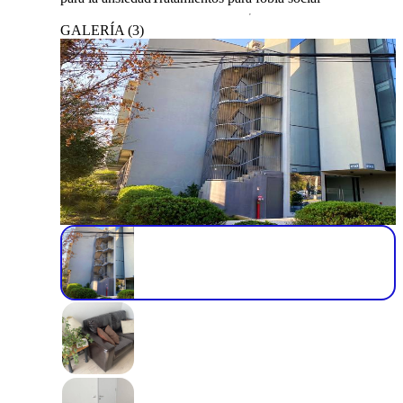
GALERÍA
(
3
)