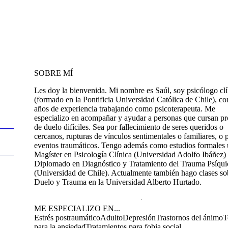
SOBRE MÍ
Les doy la bienvenida. Mi nombre es Saúl, soy psicólogo cl
(formado en la Pontificia Universidad Católica de Chile), co
años de experiencia trabajando como psicoterapeuta. Me
especializo en acompañar y ayudar a personas que cursan p
de duelo difíciles. Sea por fallecimiento de seres queridos o
cercanos, rupturas de vínculos sentimentales o familiares, o 
eventos traumáticos. Tengo además como estudios formales
Magíster en Psicología Clínica (Universidad Adolfo Ibáñez)
Diplomado en Diagnóstico y Tratamiento del Trauma Psíqui
(Universidad de Chile). Actualmente también hago clases so
Duelo y Trauma en la Universidad Alberto Hurtado.
ME ESPECIALIZO EN...
Estrés postraumático
Adulto
Depresión
Trastornos del ánimo
T
para la ansiedad
Tratamientos para fobia social