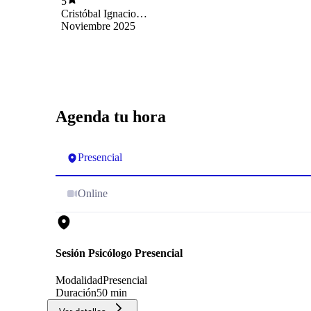
5
Cristóbal Ignacio
Rojas Aros
Noviembre 2025
Agenda tu hora
Presencial
Online
Sesión Psicólogo Presencial
Modalidad
Presencial
Duración
50 min