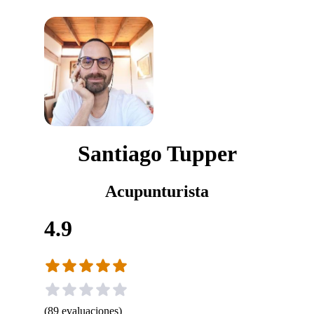
Santiago Tupper
Acupunturista
4.9
(
89
evaluaciones
)