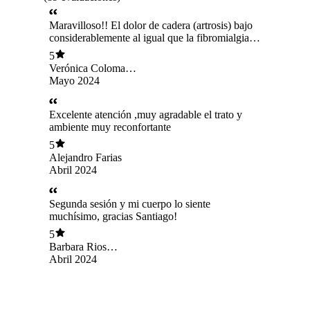
Maravilloso!! El dolor de cadera (artrosis) bajo
considerablemente al igual que la fibromialgia y
gastritis
5
Verónica Coloma
Ortiz
Mayo 2024
Excelente atención ,muy agradable el trato y
ambiente muy reconfortante
5
Alejandro Farias
Abril 2024
Segunda sesión y mi cuerpo lo siente
muchísimo, gracias Santiago!
5
Barbara Rios
Guzman
Abril 2024