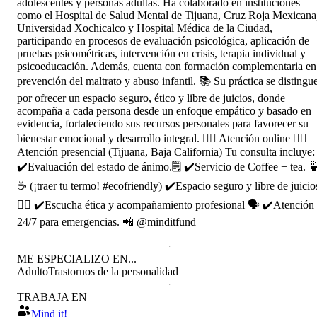
adolescentes y personas adultas. Ha colaborado en instituciones
como el Hospital de Salud Mental de Tijuana, Cruz Roja Mexicana
Universidad Xochicalco y Hospital Médica de la Ciudad,
participando en procesos de evaluación psicológica, aplicación de
pruebas psicométricas, intervención en crisis, terapia individual y
psicoeducación. Además, cuenta con formación complementaria en
prevención del maltrato y abuso infantil. 📚 Su práctica se distingu
por ofrecer un espacio seguro, ético y libre de juicios, donde
acompaña a cada persona desde un enfoque empático y basado en
evidencia, fortaleciendo sus recursos personales para favorecer su
bienestar emocional y desarrollo integral. 👉🏻 Atención online 👉🏻
Atención presencial (Tijuana, Baja California) Tu consulta incluye:
✔️Evaluación del estado de ánimo.🗒️ ✔️Servicio de Coffee + tea. 
☕ (¡traer tu termo! #ecofriendly) ✔️Espacio seguro y libre de juicio
🏳️‍🌈 ✔️Escucha ética y acompañamiento profesional 🗣️ ✔️Atención
24/7 para emergencias. 📲 @minditfund
ME ESPECIALIZO EN...
Adulto
Trastornos de la personalidad
TRABAJA EN
Mind it!