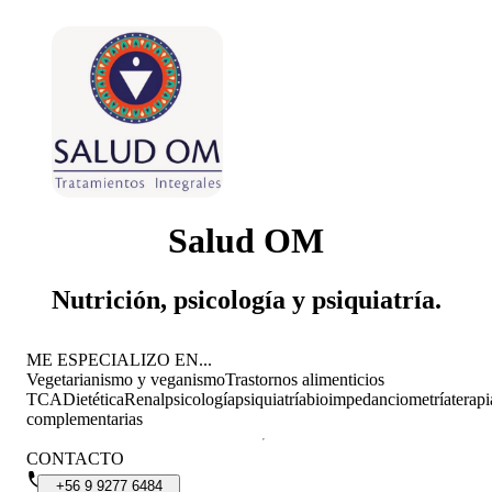
Salud OM
Nutrición, psicología y psiquiatría.
ME ESPECIALIZO EN...
Vegetarianismo y veganismo
Trastornos alimenticios
TCA
Dietética
Renal
psicología
psiquiatría
bioimpedanciometría
terapi
complementarias
CONTACTO
+56
9
9277
6484