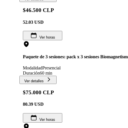
$46.500 CLP
52.03
USD
Ver horas
Paquete de 3 sesiones: pack x 3 sesiones Biomagnetis
Modalidad
Presencial
Duración
60 min
Ver detalles
$75.000 CLP
80.39
USD
Ver horas