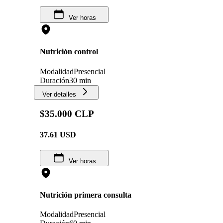
Ver horas
Nutrición control
Modalidad
Presencial
Duración
30 min
Ver detalles
$35.000 CLP
37.61
USD
Ver horas
Nutrición primera consulta
Modalidad
Presencial