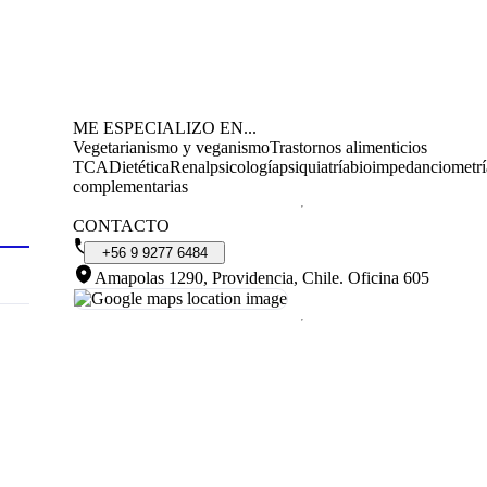
ME ESPECIALIZO EN...
Vegetarianismo y veganismo
Trastornos alimenticios
TCA
Dietética
Renal
psicología
psiquiatría
bioimpedanciometrí
complementarias
CONTACTO
+56
9
9277
6484
Amapolas 1290, Providencia, Chile
.
Oficina 605