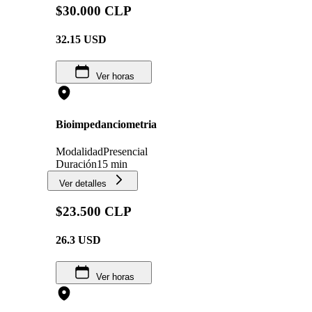
$30.000 CLP
32.15
USD
Ver horas
Bioimpedanciometria
Modalidad
Presencial
Duración
15 min
Ver detalles
$23.500 CLP
26.3
USD
Ver horas