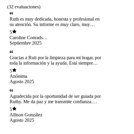
(
32
evaluaciones
)
Ruth es muy dedicada, honesta y profesional en
su atención. Su informe es muy claro, muy
certero y asertivo. Ya he tomado 3 limpiezas
5
energéticas para mi familia y todo ha marchado
Caroline Conrads
excelente.
Rubilar
Septiembre 2025
Gracias a Ruti por la limpieza para mi hogar, por
toda la información y la ayuda. Está siempre
atenta, ha sido de gran ayuda contar con ella.
5
Anónima
Agosto 2025
Agradecida por la oportunidad de ser guiada por
Ruthy. Me da paz y me transmite confianza.
Gracias universo por conocer a personas como
5
Ruthy, es difícil hoy en día confiar en las
Allison González
personas que se dedican atraernos y recordarnos
Agosto 2025
que vivimos en espiritualidad, que es importante
ir adentro y sanar ✨️