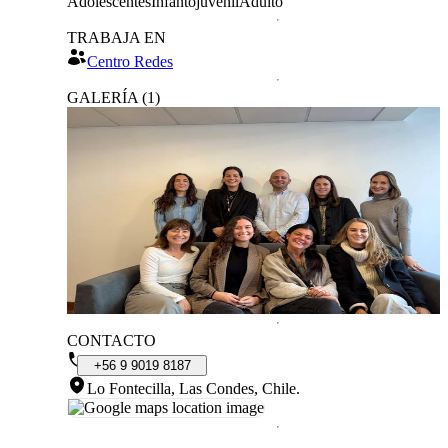
Adolescentes
Infantojuvenil
Adulto
TRABAJA EN
Centro Redes
GALERÍA
(
1
)
CONTACTO
+56
9
9019
8187
Lo Fontecilla, Las Condes, Chile
.