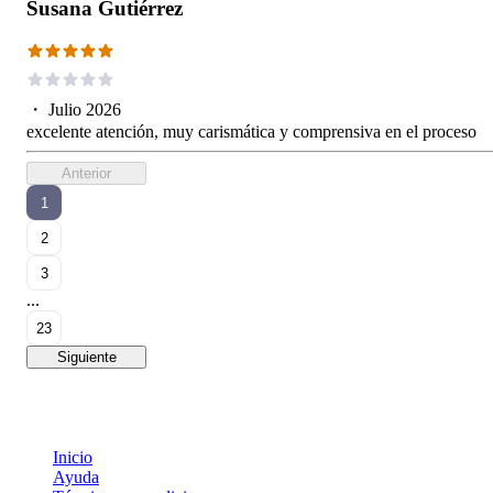
Susana Gutiérrez
・
Julio 2026
excelente atención, muy carismática y comprensiva en el proceso
Anterior
1
2
3
...
23
Siguiente
Inicio
Ayuda