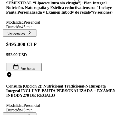
SEMESTRAL “Lipoescultura sin cirugía”): Plan Integral
Nutrición, Naturopatía y Estética reductiva-tensora "Incluye
Pauta Personalizada y Exámen Inbody de regalo"(9 sesiones)
Modalidad
Presencial
Duración
45 min
Ver detalles
$495.000 CLP
552.99
USD
Ver horas
Consulta (Opción 2): Nutricional Tradicional-Naturópata
Integral INCLUYE PAUTA PERSONALIZADA + EXÁME
INBODY270 DE REGALO
Modalidad
Presencial
Duración
45 min