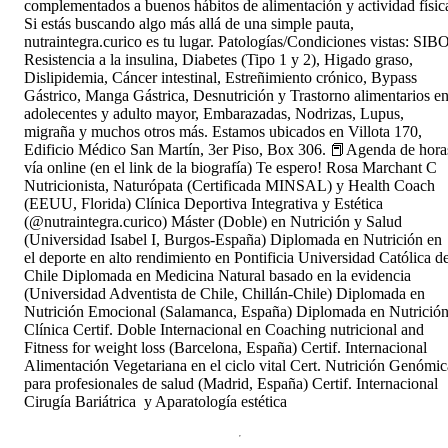
complementados a buenos hábitos de alimentación y actividad físic
Si estás buscando algo más allá de una simple pauta,
nutraintegra.curico es tu lugar. Patologías/Condiciones vistas: SIBO
Resistencia a la insulina, Diabetes (Tipo 1 y 2), Higado graso,
Dislipidemia, Cáncer intestinal, Estreñimiento crónico, Bypass
Gástrico, Manga Gástrica, Desnutrición y Trastorno alimentarios e
adolecentes y adulto mayor, Embarazadas, Nodrizas, Lupus,
migraña y muchos otros más. Estamos ubicados en Villota 170,
Edificio Médico San Martín, 3er Piso, Box 306. 📕Agenda de hora
vía online (en el link de la biografía) Te espero! Rosa Marchant C
Nutricionista, Naturópata (Certificada MINSAL) y Health Coach
(EEUU, Florida) Clínica Deportiva Integrativa y Estética
(@nutraintegra.curico) Máster (Doble) en Nutrición y Salud
(Universidad Isabel I, Burgos-España) Diplomada en Nutrición en
el deporte en alto rendimiento en Pontificia Universidad Católica d
Chile Diplomada en Medicina Natural basado en la evidencia
(Universidad Adventista de Chile, Chillán-Chile) Diplomada en
Nutrición Emocional (Salamanca, España) Diplomada en Nutrició
Clínica Certif. Doble Internacional en Coaching nutricional and
Fitness for weight loss (Barcelona, España) Certif. Internacional
Alimentación Vegetariana en el ciclo vital Cert. Nutrición Genómic
para profesionales de salud (Madrid, España) Certif. Internacional
Cirugía Bariátrica y Aparatología estética