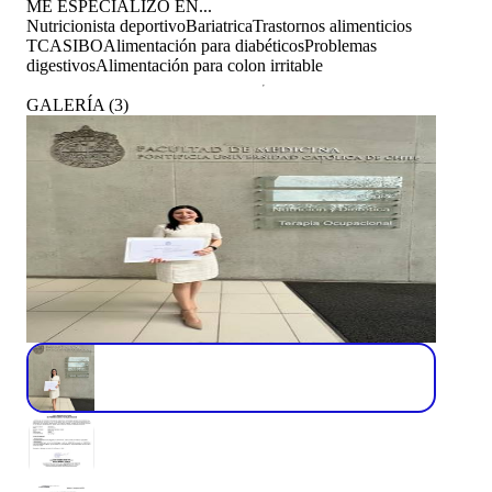
ME ESPECIALIZO EN...
Nutricionista deportivo
Bariatrica
Trastornos alimenticios
TCA
SIBO
Alimentación para diabéticos
Problemas
digestivos
Alimentación para colon irritable
GALERÍA
(
3
)