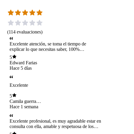
(
114
evaluaciones
)
Excelente atención, se toma el tiempo de
explicar lo que necesitas saber, 100%
recomendada
5
Edward Farias
Hace 5 días
Excelente
5
Camila guerra
Castillo
Hace 1 semana
Excelente profesional, es muy agradable estar en
consulta con ella, amable y respetuosa de los
procesos y avances de cada uno, la recomiendo