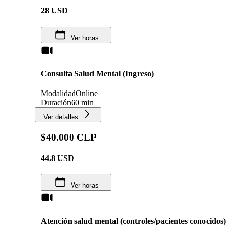
28
USD
Ver horas
Consulta Salud Mental (Ingreso)
Modalidad
Online
Duración
60 min
Ver detalles
$40.000 CLP
44.8
USD
Ver horas
Atención salud mental (controles/pacientes conocidos)