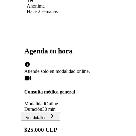
5
utilizando lenguaje cercano los términos que no
Anónima
me quedaban claros. Agradezco su enfoque en
Hace 2 semanas
una atención integral.
Agenda tu hora
Atiende solo en
modalidad
online
.
Consulta médica general
Modalidad
Online
Duración
30 min
Ver detalles
$25.000 CLP