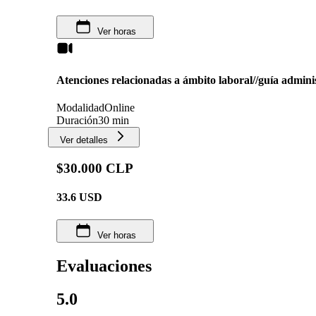
Ver horas
Atenciones relacionadas a ámbito laboral//guía admini
Modalidad
Online
Duración
30 min
Ver detalles
$30.000 CLP
33.6
USD
Ver horas
Evaluaciones
5.0