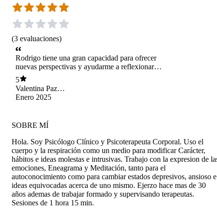
(
3
evaluaciones
)
Rodrigo tiene una gran capacidad para ofrecer
nuevas perspectivas y ayudarme a reflexionar
sobre aspectos de mí misma que antes no
5
reconocía. Su acompañamiento ha sido clave en
Valentina Paz
mi proceso de autoconocimiento. Lo
Morales Lazen
Enero 2025
recomiendo completamente.
SOBRE MÍ
Hola. Soy Psicólogo Clínico y Psicoterapeuta Corporal. Uso el
cuerpo y la respiración como un medio para modificar Carácter,
hábitos e ideas molestas e intrusivas. Trabajo con la expresion de la
emociones, Eneagrama y Meditación, tanto para el
autoconocimiento como para cambiar estados depresivos, ansioso e
ideas equivocadas acerca de uno mismo. Ejerzo hace mas de 30
años ademas de trabajar formado y supervisando terapeutas.
Sesiones de 1 hora 15 min.