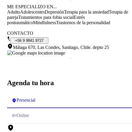
ME ESPECIALIZO EN...
Adulto
Adolescentes
Depresión
Terapia para la ansiedad
Terapia de
pareja
Tratamientos para fobia social
Estrés
postraumático
Mindfulness
Trastornos de la personalidad
CONTACTO
+56
9
9841
9727
Málaga 670, Las Condes, Santiago, Chile
.
depto 25
Agenda tu hora
Presencial
Online