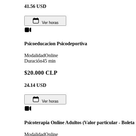
41.56
USD
Ver horas
Psicoeducacion Psicodeportiva
Modalidad
Online
Duración
45 min
$20.000 CLP
24.14
USD
Ver horas
Psicoterapia Online Adultos (Valor particular - Boleta
Modalidad
Online