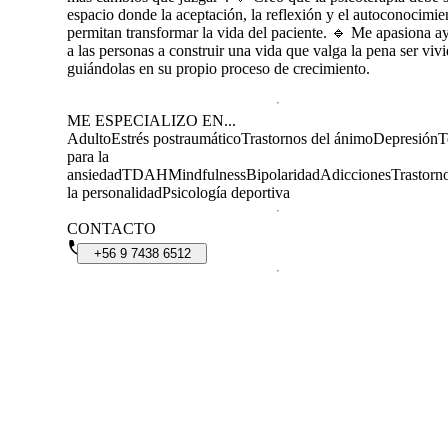
espacio donde la aceptación, la reflexión y el autoconocimie
permitan transformar la vida del paciente. 🔹 Me apasiona a
a las personas a construir una vida que valga la pena ser vivi
guiándolas en su propio proceso de crecimiento.
ME ESPECIALIZO EN...
Adulto
Estrés postraumático
Trastornos del ánimo
Depresión
T
para la
ansiedad
TDAH
Mindfulness
Bipolaridad
Adicciones
Trastorn
la personalidad
Psicología deportiva
CONTACTO
+56
9
7438
6512