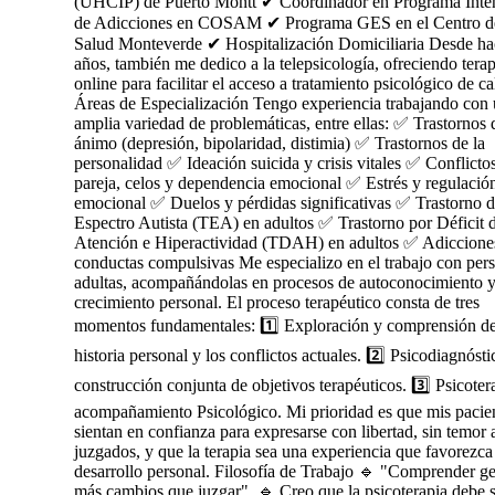
(UHCIP) de Puerto Montt ✔ Coordinador en Programa Inte
de Adicciones en COSAM ✔ Programa GES en el Centro d
Salud Monteverde ✔ Hospitalización Domiciliaria Desde ha
años, también me dedico a la telepsicología, ofreciendo terap
online para facilitar el acceso a tratamiento psicológico de ca
Áreas de Especialización Tengo experiencia trabajando con
amplia variedad de problemáticas, entre ellas: ✅ Trastornos 
ánimo (depresión, bipolaridad, distimia) ✅ Trastornos de la
personalidad ✅ Ideación suicida y crisis vitales ✅ Conflicto
pareja, celos y dependencia emocional ✅ Estrés y regulació
emocional ✅ Duelos y pérdidas significativas ✅ Trastorno d
Espectro Autista (TEA) en adultos ✅ Trastorno por Déficit 
Atención e Hiperactividad (TDAH) en adultos ✅ Adiccione
conductas compulsivas Me especializo en el trabajo con per
adultas, acompañándolas en procesos de autoconocimiento 
crecimiento personal. El proceso terapéutico consta de tres
momentos fundamentales: 1️⃣ Exploración y comprensión de
historia personal y los conflictos actuales. 2️⃣ Psicodiagnósti
construcción conjunta de objetivos terapéuticos. 3️⃣ Psicoter
acompañamiento Psicológico. Mi prioridad es que mis pacien
sientan en confianza para expresarse con libertad, sin temor 
juzgados, y que la terapia sea una experiencia que favorezca
desarrollo personal. Filosofía de Trabajo 🔹 "Comprender g
más cambios que juzgar". 🔹 Creo que la psicoterapia debe 