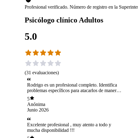
Profesional verificado. Número de registro en la Superin
Psicólogo clínico Adultos
5.0
(
31
evaluaciones
)
Rodrigo es un profesional completo. Identifica
problemas específicos para atacarlos de manera
completa. Sus sesiones son atendidas con gran
5
profesionalismo, buscando la mejora del
Anónima
paciente para la libertad del Individuo.
Junio 2026
Excelente profesional , muy atento a todo y
mucha disponibilidad !!!