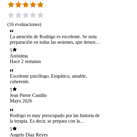
(
16
evaluaciones
)
La atención de Rodrigo es excelente. Se nota
preparación en todas las sesiones, que tienen
información pero también ejercicios prácticos.
5
Además es empático y explica de manera muy
Anónima
clara. He podido aprender y aplicar herramientas
Hace 2 semanas
que me han ayudado muchísimo, por lo que
estoy muy agradecida por su trabajo.
Excelente psicólogo. Empático, amable,
coherente.
5
Jean Pierre Castillo
Mayo 2026
Rodrigo es muy preocupado por las historia de
la terapia. Es decir, se prepara con la
información de las terapias pasadas.
5
Angelo Diaz Reyes