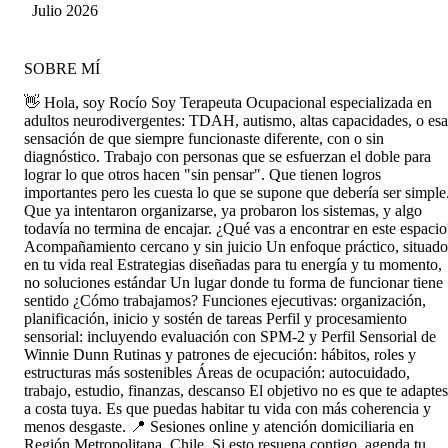
proceso, en cada sesión descubro un poco más
Villa
Julio 2026
sobre mí y voy aprendiendo a ponerle nombre a
cosas que antes no sabía cómo identificar. Estoy
muy agradecida por su acompañamiento🤍
SOBRE MÍ
👋 Hola, soy Rocío Soy Terapeuta Ocupacional especializada en
adultos neurodivergentes: TDAH, autismo, altas capacidades, o esa
sensación de que siempre funcionaste diferente, con o sin
diagnóstico. Trabajo con personas que se esfuerzan el doble para
lograr lo que otros hacen "sin pensar". Que tienen logros
importantes pero les cuesta lo que se supone que debería ser simple
Que ya intentaron organizarse, ya probaron los sistemas, y algo
todavía no termina de encajar. ¿Qué vas a encontrar en este espacio
Acompañamiento cercano y sin juicio Un enfoque práctico, situado
en tu vida real Estrategias diseñadas para tu energía y tu momento,
no soluciones estándar Un lugar donde tu forma de funcionar tiene
sentido ¿Cómo trabajamos? Funciones ejecutivas: organización,
planificación, inicio y sostén de tareas Perfil y procesamiento
sensorial: incluyendo evaluación con SPM-2 y Perfil Sensorial de
Winnie Dunn Rutinas y patrones de ejecución: hábitos, roles y
estructuras más sostenibles Áreas de ocupación: autocuidado,
trabajo, estudio, finanzas, descanso El objetivo no es que te adaptes
a costa tuya. Es que puedas habitar tu vida con más coherencia y
menos desgaste. 📍 Sesiones online y atención domiciliaria en
Región Metropolitana, Chile. Si esto resuena contigo, agenda tu