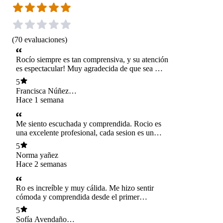
(
70
evaluaciones
)
Rocío siempre es tan comprensiva, y su atención
es espectacular! Muy agradecida de que sea mi
terapeuta.
5
Francisca Núñez
Solar
Hace 1 semana
Me siento escuchada y comprendida. Rocio es
una excelente profesional, cada sesion es un
pequeño paso para entender como funciona un
5
cerebro con Tdah. Las herramientas que se
Norma yañez
desarrollan a lo largo de los años para suplir
Hace 2 semanas
falencias y pasar piola por fin las veo gracias a
su ayuda. Cada sesion es un mundo nuevo.
Ro es increíble y muy cálida. Me hizo sentir
cómoda y comprendida desde el primer
momento. Actualmente sigo en sesiones con ella
5
y, aunque recién estamos comenzando este
Sofía Avendaño