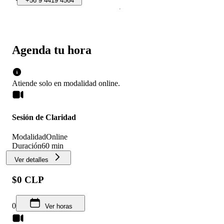
+56
9
4419
4564
Agenda tu hora
Atiende solo en
modalidad
online
.
Sesión de Claridad
Modalidad
Online
Duración
60 min
Ver detalles
$0 CLP
0
Ver horas