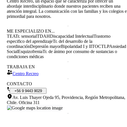
Centro Recreo, un espacio que se caracteriza por ofrecer un
abordaje interdisciplinario donde nuestros pacientes reciben una
atención integral. La comunicación con las familias y los colegios e
primordial para nosotros.
ME ESPECIALIZO EN...
TEA
Tr. sensorial
TDAH
Discapacidad Intelectual
Trastorno
especifico del aprendizaje
Tr. del desarrollo de la
coordinación
Depresión mayor
Bipolaridad I y II
TOC
TLP
Ansiedad
Social
Esquizofrenia
Tr. de ánimo por consumo de sustancias o
condiciones médicas
TRABAJA EN
Centro Recreo
CONTACTO
+56
9
9443
9029
Av. Luis Thayer Ojeda 95, Providencia, Región Metropolitana,
Chile
.
Oficina 311