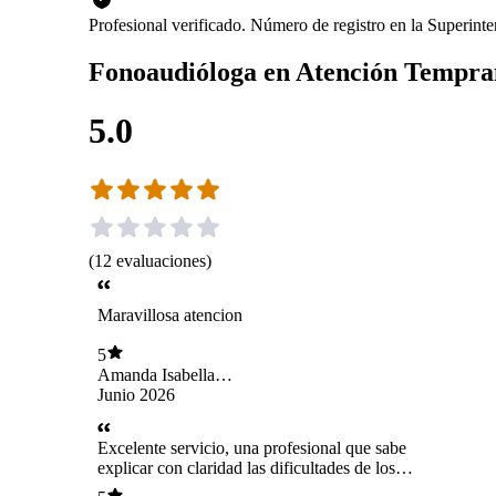
Profesional verificado. Número de registro en la Superin
Fonoaudióloga en Atención Tempra
5.0
(
12
evaluaciones
)
Maravillosa atencion
5
Amanda Isabella
Arancibia Ramirez
Junio 2026
Excelente servicio, una profesional que sabe
explicar con claridad las dificultades de los
niños neurodivergentes.