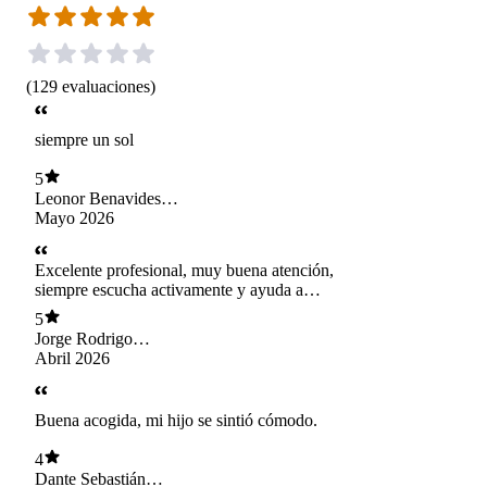
(
129
evaluaciones
)
siempre un sol
5
Leonor Benavides
Torres
Mayo 2026
Excelente profesional, muy buena atención,
siempre escucha activamente y ayuda a
desenmarañar los problemas, entregando
5
diatintas herramientas para que podamos hacerlo
Jorge Rodrigo
solos. Muchas gracias!
Contreras
Abril 2026
Buena acogida, mi hijo se sintió cómodo.
4
Dante Sebastián