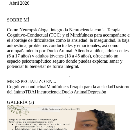
Vidal Araneda
Abril 2026
SOBRE MÍ
Como Neuropsicóloga, integro la Neurociencia con la Terapia
Cognitivo-Conductual (TCC) y el Mindfulness para acompañarte e
el abordaje de dificultades como la ansiedad, la inseguridad, la baja
autoestima, problemas conductuales y emocionales, así como
acompañamiento por Duelo Animal. Atiendo a niños, adolescentes
(6 a 17 años) y adultos jóvenes (18 a 45 años), ofreciendo un
espacio psicoterapéutico seguro donde puedas explorar, sanar y
potenciar tu bienestar de forma integral.
ME ESPECIALIZO EN...
Cognitivo conductual
Mindfulness
Terapia para la ansiedad
Trastorn
del ánimo
TDAH
neurociencia
Duelo Animal
Depresión
GALERÍA
(
3
)