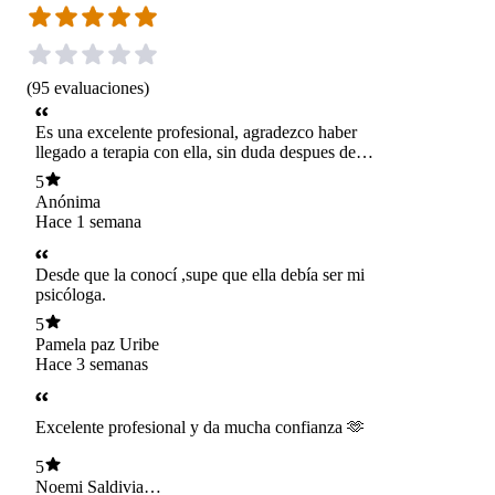
(
95
evaluaciones
)
Es una excelente profesional, agradezco haber
llegado a terapia con ella, sin duda despues de
cada sesion me quedo con mucha tranquilidad y
5
me ha dado herramientas para mejorar
Anónima
Hace 1 semana
Desde que la conocí ,supe que ella debía ser mi
psicóloga.
5
Pamela paz Uribe
Hace 3 semanas
Excelente profesional y da mucha confianza 🫶
5
Noemi Saldivia