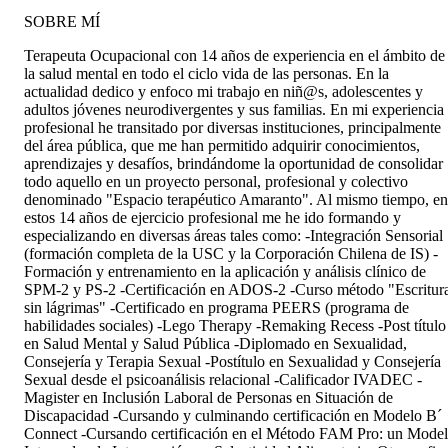
SOBRE MÍ
Terapeuta Ocupacional con 14 años de experiencia en el ámbito de
la salud mental en todo el ciclo vida de las personas. En la
actualidad dedico y enfoco mi trabajo en niñ@s, adolescentes y
adultos jóvenes neurodivergentes y sus familias. En mi experiencia
profesional he transitado por diversas instituciones, principalmente
del área pública, que me han permitido adquirir conocimientos,
aprendizajes y desafíos, brindándome la oportunidad de consolidar
todo aquello en un proyecto personal, profesional y colectivo
denominado "Espacio terapéutico Amaranto". Al mismo tiempo, en
estos 14 años de ejercicio profesional me he ido formando y
especializando en diversas áreas tales como: -Integración Sensorial
(formación completa de la USC y la Corporación Chilena de IS) -
Formación y entrenamiento en la aplicación y análisis clínico de
SPM-2 y PS-2 -Certificación en ADOS-2 -Curso método "Escritur
sin lágrimas" -Certificado en programa PEERS (programa de
habilidades sociales) -Lego Therapy -Remaking Recess -Post título
en Salud Mental y Salud Pública -Diplomado en Sexualidad,
Consejería y Terapia Sexual -Postítulo en Sexualidad y Consejería
Sexual desde el psicoanálisis relacional -Calificador IVADEC -
Magister en Inclusión Laboral de Personas en Situación de
Discapacidad -Cursando y culminando certificación en Modelo B´
Connect -Cursando certificación en el Método FAM Pro: un Mode