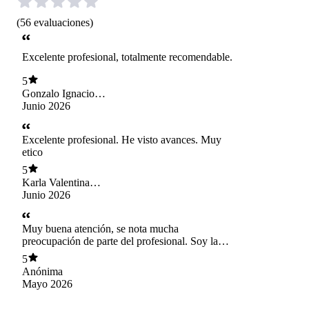
(
56
evaluaciones
)
Excelente profesional, totalmente recomendable.
5
Gonzalo Ignacio
Torres Escudero
Junio 2026
Excelente profesional. He visto avances. Muy
etico
5
Karla Valentina
Toledo Marín
Junio 2026
Muy buena atención, se nota mucha
preocupación de parte del profesional. Soy la
mamá de un adolescente q ha salido mucho
5
adelante con las terapias de Roberto.
Anónima
Mayo 2026