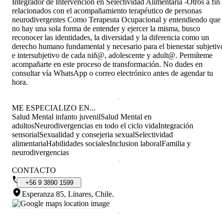
Integrador de Intervención en Selectividad Alimentaria -Otros a fin
relacionados con el acompañamiento terapéutico de personas
neurodivergentes Como Terapeuta Ocupacional y entendiendo que
no hay una sola forma de entender y ejercer la misma, busco
reconocer las identidades, la diversidad y la diferencia como un
derecho humano fundamental y necesario para el bienestar subjetiv
e intersubjetivo de cada niñ@, adolescente y adult@. Permíteme
acompañarte en este proceso de transformación. No dudes en
consultar vía WhatsApp o correo electrónico antes de agendar tu
hora.
ME ESPECIALIZO EN...
Salud Mental infanto juvenil
Salud Mental en
adultos
Neurodivergencias en todo el ciclo vida
Integración
sensorial
Sexualidad y consejeria sexual
Selectividad
alimentaria
Habilidades sociales
Inclusion laboral
Familia y
neurodivergencias
CONTACTO
+56
9
3890
1599
Esperanza 85, Linares, Chile
.