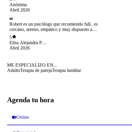
Anónima
Abril 2026
Robert es un psicólogo que recomiendo full.. es
cercano, sereno, empático y muy dispuesto a
ayudar y trabajar en los procesos de terapia.. Me
5
gusta que su enfoque sea de la Terapia
Elisa Alejandra Pape
Focalizada en Emociones (TFE) lo que permite
Vargas
Abril 2026
tener una mirada distinta y más profunda del
proceso psicoterapéutico Llevamos un tiempo
en terapia y me ha gustado harto su forma de
ME ESPECIALIZO EN...
trabajo!
Adulto
Terapia de pareja
Terapia familiar
Agenda tu hora
Online