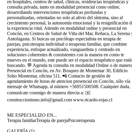
en hospitales, centros de salud, clínicas, residencias terapéuticas y
consulta privada, tanto en modalidad presencial como online,
desarrollando intervenciones terapéuticas profundas y
personalizadas, orientadas no solo al alivio del síntoma, sino al
crecimiento personal, la autonomía emocional y la resignificación d
la experiencia vital. Atiendo en modalidad online y presencial en
Concón, en Centros de Salud de Viña del Mar, Reñaca, La Serena 
Antofagasta. Si buscas un psicólogo especialista en terapia de
parejas, psicoterapia individual o terapeuta familiar, que combine
experiencia, enfoque actualizado, vanguardista y centrado en
soluciones coherentes & consistentes con la manera en como te
mueves en el mundo, este puede ser el espacio terapéutico que está
buscando. 💬 Agenda tu consulta en modalidad Online o de maner
Presencial en Concón, en Av. Bosques de Montemar 30, Edificio
Soho Montemar, oficina 511. 📲 Contacto de gestión de
agendamiento de horas de atencion presencial en Concón, sólo vía
mensaje de Whatsapp, al número ‪+56951500508‬. Cualquier duda,
comunícate conmigo de manera directa a: ✉️
construccionismo.info@gmail.com www.ricardo-rojas.cl
ME ESPECIALIZO EN...
Terapia familiar
Terapia de pareja
Psicoterapeuta
GALERÍA
(
1
)