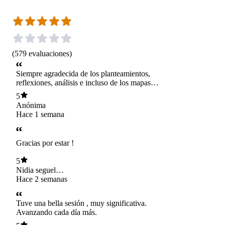
(
579
evaluaciones
)
Siempre agradecida de los planteamientos,
reflexiones, análisis e incluso de los mapas
mentales creados a partir de los motivos de
5
consulta. Estos meses han sido de mucho
Anónima
crecimiento gracias a las herramientas
Hace 1 semana
entregadas en terapia.
Gracias por estar !
5
Nidia seguel
aguilera
Hace 2 semanas
Tuve una bella sesión , muy significativa.
Avanzando cada día más.