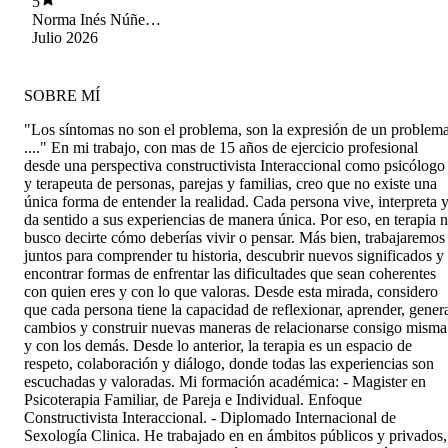
5
Norma Inés Núñez
Alfaro
Julio 2026
SOBRE MÍ
"Los síntomas no son el problema, son la expresión de un problem
...." En mi trabajo, con mas de 15 años de ejercicio profesional
desde una perspectiva constructivista Interaccional como psicólogo
y terapeuta de personas, parejas y familias, creo que no existe una
única forma de entender la realidad. Cada persona vive, interpreta 
da sentido a sus experiencias de manera única. Por eso, en terapia 
busco decirte cómo deberías vivir o pensar. Más bien, trabajaremos
juntos para comprender tu historia, descubrir nuevos significados y
encontrar formas de enfrentar las dificultades que sean coherentes
con quien eres y con lo que valoras. Desde esta mirada, considero
que cada persona tiene la capacidad de reflexionar, aprender, gener
cambios y construir nuevas maneras de relacionarse consigo misma
y con los demás. Desde lo anterior, la terapia es un espacio de
respeto, colaboración y diálogo, donde todas las experiencias son
escuchadas y valoradas. Mi formación académica: - Magister en
Psicoterapia Familiar, de Pareja e Individual. Enfoque
Constructivista Interaccional. - Diplomado Internacional de
Sexología Clinica. He trabajado en en ámbitos públicos y privados,