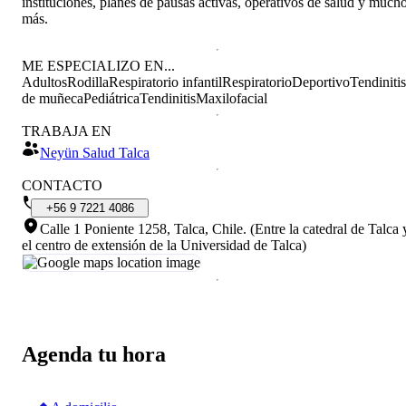
instituciones, planes de pausas activas, operativos de salud y much
más.
ME ESPECIALIZO EN...
Adultos
Rodilla
Respiratorio infantil
Respiratorio
Deportivo
Tendinitis
de muñeca
Pediátrica
Tendinitis
Maxilofacial
TRABAJA EN
Neyün Salud Talca
CONTACTO
+56
9
7221
4086
Calle 1 Poniente 1258, Talca, Chile
.
(Entre la catedral de Talca 
el centro de extensión de la Universidad de Talca)
Agenda tu hora