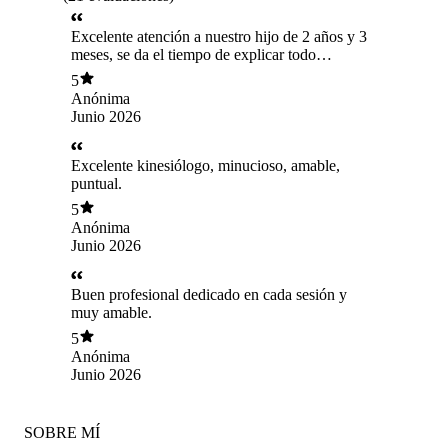
Excelente atención a nuestro hijo de 2 años y 3
meses, se da el tiempo de explicar todo
relacionado a la patología, su evaluación,
5
tratamiento y educación ayudaron a que hoy
Anónima
nuestro hijo se esté recuperando. Lo
Junio 2026
recomendamos 100%, si necesitamos de
atención de kinesiología sin duda acudiremos a
él.
Excelente kinesiólogo, minucioso, amable,
puntual.
5
Anónima
Junio 2026
Buen profesional dedicado en cada sesión y
muy amable.
5
Anónima
Junio 2026
SOBRE MÍ