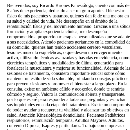
Bienvenidos, soy Ricardo Briones Kinesiólogo; cuento con más de
8 años de experiencia, dedicado a ser un gran aporte al bienestar
físico de mis pacientes y usuarios, quienes dan fe de una mejora en
su salud y calidad de vida. Me desempeño en el ámbito de la
rehabilitación física y del movimiento humano. Gracias a una sólid
formación y amplia experiencia clínica, me desempeño
comprometido a proporcionar terapias personalizadas que se adapt
a sus necesidades. Atiendo pacientes geriátricos en la comodidad d
su domicilio, quienes han tenido accidentes cerebro vasculares,
lesiones musculo esqueléticas, o que desean un envejecimiento
activo, utilizando técnicas avanzadas y basadas en evidencia, como
ejercicios terapéuticos y modalidades de última generación para
fortalecer la musculatura y mejorar su funcionalidad. Además de la
sesiones de tratamiento, considero importante educar sobre cómo
mantener un estilo de vida saludable, brindando consejos prácticos
para prevenir lesiones y promover el bienestar a largo plazo. En la
consulta, existe un ambiente cálido y acogedor, donde te sentirás
cómodo y seguro. Valoro la comunicación abierta y transparente,
por lo que estaré para responder a todas sus preguntas y escuchar
sus inquietudes en cada etapa del tratamiento. Existe un compromi
de poder ayudar a recuperar tu vitalidad y alcanzar tus objetivos en
salud. Atención Kinesiológica domiciliaria: Pacientes Pediátricos
respiratorios, estimulación temprana, Adultos Mayores. Adultos,
convenio Dipreca, Isapres y particulares. Trabajo con empresas e