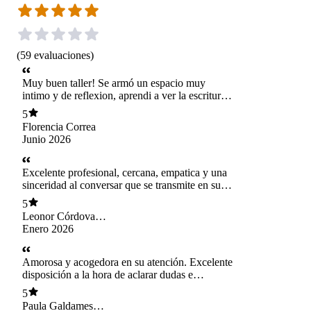
(
59
evaluaciones
)
Muy buen taller! Se armó un espacio muy
intimo y de reflexion, aprendi a ver la escritura
como un medio para el autoconocimiento y
5
contencion. Lo recomiendo mucho
Florencia Correa
Junio 2026
Excelente profesional, cercana, empatica y una
sinceridad al conversar que se transmite en sus
ojos. Maravillosa siempre 🤗🫶
5
Leonor Córdova
Pérez
Enero 2026
Amorosa y acogedora en su atención. Excelente
disposición a la hora de aclarar dudas e
inquietudes. Una experiencia cómoda y grata.
5
Paula Galdames