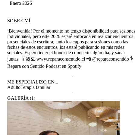
Cruz
Enero 2026
SOBRE MÍ
¡Bienvenida! Por el momento no tengo disponibilidad para sesione
individuales, pero este 2026 estaré enfocada en realizar encuentros
presenciales de escritura, tanto los cupos para sesiones como las
fechas de estos encuentros, los estaré publicando en mis redes
sociales. Espero tener el honor de conocerte algún día, y sanar
juntas. 👩🏼‍💻 www.reparaconsentido.cl 📲 @reparaconsentido 🎙️
Repara con Sentido Podcast en Spotify
ME ESPECIALIZO EN...
Adulto
Terapia familiar
GALERÍA
(
1
)