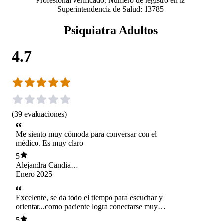
Profesional verificado. Número de registro en la
Superintendencia de Salud: 13785
Psiquiatra Adultos
4.7
(
39
evaluaciones
)
Me siento muy cómoda para conversar con el
médico. Es muy claro
5
Alejandra Candia
Alvarez
Enero 2025
Excelente, se da todo el tiempo para escuchar y
orientar...como paciente logra conectarse muy
bien con médico, genera mucha confianza
5