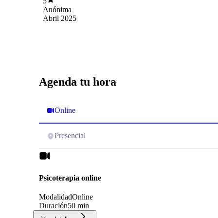
5
juzgar. Es muy respetuoso de las creencias
Anónima
individuales del paciente. Muy recomendado.
Abril 2025
Agenda tu hora
Online
Presencial
Psicoterapia online
Modalidad
Online
Duración
50 min