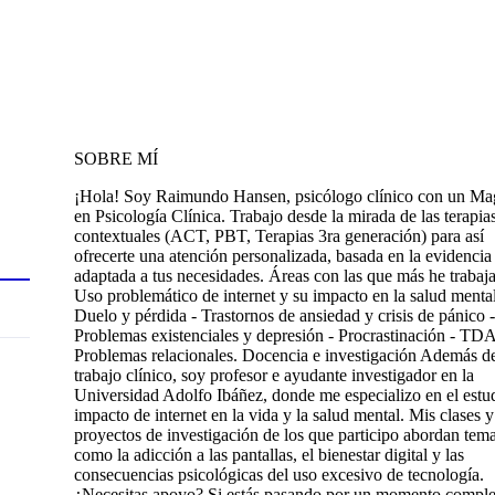
SOBRE MÍ
¡Hola! Soy Raimundo Hansen, psicólogo clínico con un Mag
en Psicología Clínica. Trabajo desde la mirada de las terapia
contextuales (ACT, PBT, Terapias 3ra generación) para así
ofrecerte una atención personalizada, basada en la evidencia
adaptada a tus necesidades. Áreas con las que más he trabaja
Uso problemático de internet y su impacto en la salud mental
Duelo y pérdida - Trastornos de ansiedad y crisis de pánico -
Problemas existenciales y depresión - Procrastinación - TD
Problemas relacionales. Docencia e investigación Además d
trabajo clínico, soy profesor e ayudante investigador en la
Universidad Adolfo Ibáñez, donde me especializo en el estu
impacto de internet en la vida y la salud mental. Mis clases y
proyectos de investigación de los que participo abordan tem
como la adicción a las pantallas, el bienestar digital y las
consecuencias psicológicas del uso excesivo de tecnología.
¿Necesitas apoyo? Si estás pasando por un momento comple