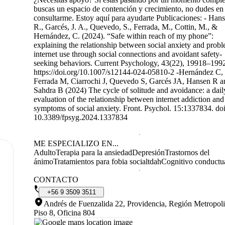
buscas un espacio de contención y crecimiento, no dudes en
consultarme. Estoy aquí para ayudarte Publicaciones: - Hans
R., Garcés, J. A., Quevedo, S., Ferrada, M., Cottin, M., &
Hernández, C. (2024). “Safe within reach of my phone”:
explaining the relationship between social anxiety and probl
internet use through social connections and avoidant safety-
seeking behaviors. Current Psychology, 43(22), 19918–199
https://doi.org/10.1007/s12144-024-05810-2 -Hernández C,
Ferrada M, Ciarrochi J, Quevedo S, Garcés JA, Hansen R a
Sahdra B (2024) The cycle of solitude and avoidance: a daily
evaluation of the relationship between internet addiction and
symptoms of social anxiety. Front. Psychol. 15:1337834. doi
10.3389/fpsyg.2024.1337834
ME ESPECIALIZO EN...
Adulto
Terapia para la ansiedad
Depresión
Trastornos del
ánimo
Tratamientos para fobia social
tdah
Cognitivo conductu
CONTACTO
+56
9
3509
3511
Andrés de Fuenzalida 22, Providencia, Región Metropoli
Piso 8, Oficina 804