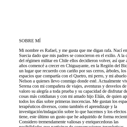
SOBRE MÍ
Mi nombre es Rafael, y me gusta que me digan rafa. Nací e
Suecia dado que mis padres se conocieron en el exilio. A la 
del régimen militar en Chile ellos decidieron volver, así que 
años comencé a crecer en Chiguayante, en la Región del Bi
un lugar que recuerdo con cariño por sus cerros, árboles, los
espacios que compartía con el Quetro, mi perro, y mi abuelo
Nelson a quienes llevo conmigo donde esté. Actualmente vi
Serena con mi compañera de viajes, aventuras y desvelos de
valoro su alegría a toda prueba y su capacidad de disfrutar de
cosas más cotidianas y con mi amado hijo Elián, de quien a
todos los días sobre primeras inocencias. Me gustan los espa
terapéuticos diversos, como también el aprendizaje y la
investigación/indagación sobre lo que hacemos y los efectos
tiene, este último un gusto que he adquirido de forma recient
Considero tremendamente valiosas y enriquecedoras las
posibilidades que participar de conversaciones terapéuticas,