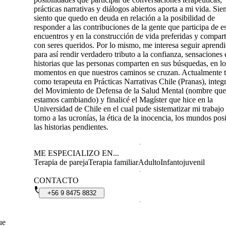
prácticas narrativas y diálogos abiertos aporta a mi vida. Si
siento que quedo en deuda en relación a la posibilidad de
responder a las contribuciones de la gente que participa de e
encuentros y en la construcción de vida preferidas y compart
con seres queridos. Por lo mismo, me interesa seguir aprend
para así rendir verdadero tributo a la confianza, sensaciones 
historias que las personas comparten en sus búsquedas, en lo
momentos en que nuestros caminos se cruzan. Actualmente t
como terapeuta en Prácticas Narrativas Chile (Pranas), integ
del Movimiento de Defensa de la Salud Mental (nombre que
estamos cambiando) y finalicé el Magíster que hice en la
Universidad de Chile en el cual pude sistematizar mi trabajo
torno a las ucronías, la ética de la inocencia, los mundos pos
las historias pendientes.
ME ESPECIALIZO EN...
Terapia de pareja
Terapia familiar
Adulto
Infantojuvenil
CONTACTO
+56
9
8475
8832
ue