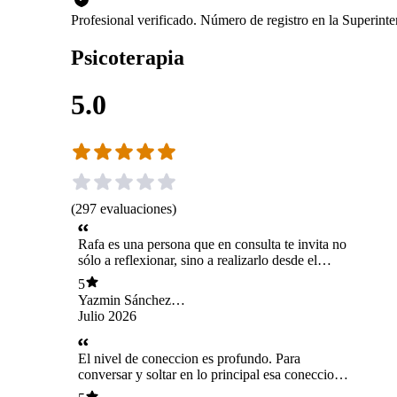
Profesional verificado. Número de registro en la Superint
Psicoterapia
5.0
(
297
evaluaciones
)
Rafa es una persona que en consulta te invita no
sólo a reflexionar, sino a realizarlo desde el
cuidado, atendiendo a la necesidad que nuestros
5
pensamiento y emociones nos muestran... Su
Yazmin Sánchez
forma de acompañar los procesos es
Fuentes
Julio 2026
profundamente profesional, pero también muy
humana, compasiva y cercana!
El nivel de coneccion es profundo. Para
conversar y soltar en lo principal esa coneccion
natural.