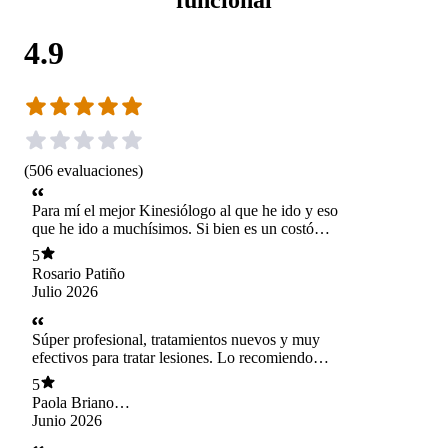
4.9
(
506
evaluaciones
)
Para mí el mejor Kinesiólogo al que he ido y eso
que he ido a muchísimos. Si bien es un costó
más alto que lo que normalmente he pagado en
5
kinesiología, hice el esfuerzo porque sabía que
Rosario Patiño
valdría la pena. Sebastián es súper amoroso,
Julio 2026
súper abierto a explicarte todo. Además de que
se nota que sabe MUCHO. No es la típica
kinesiología de haz este ejercicio y me avisas
Súper profesional, tratamientos nuevos y muy
cuando termine. Él usa tecnología que yo por lo
efectivos para tratar lesiones. Lo recomiendo
menos nunca había visto y además siempre está
100%
5
ahí. Me ha puesto una máquina donde solo
Paola Briano
tengo que estar acostada e igual él está ahí
Larrondo
Junio 2026
conmigo en el box. Te pregunta si vas bien, si
está todo bien. Y yo siempre había ido a