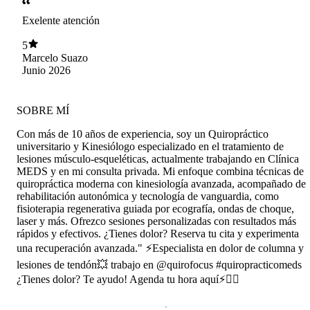
kinesiologías que ni siquiera miraban lo que
Exelente atención
hacía. . Es súper integral para trabajar, yo de
verdad he quedado impresionada con todas las
5
cosas que hace, las máquinas, herramientas que
Marcelo Suazo
tiene. Pero más con que yo noto inmediatamente
Junio 2026
una ayuda con sus sesiones. Siempre una sesión
con él me ha ayudado. Lo recomiendo
totalmente, sobre todo si llevas mucho tiempo de
Kinesiólogo en Kinesiólogo.
SOBRE MÍ
Con más de 10 años de experiencia, soy un Quiropráctico
universitario y Kinesiólogo especializado en el tratamiento de
lesiones músculo-esqueléticas, actualmente trabajando en Clínica
MEDS y en mi consulta privada. Mi enfoque combina técnicas de
quiropráctica moderna con kinesiología avanzada, acompañado de
rehabilitación autonómica y tecnología de vanguardia, como
fisioterapia regenerativa guiada por ecografía, ondas de choque,
laser y más. Ofrezco sesiones personalizadas con resultados más
rápidos y efectivos. ¿Tienes dolor? Reserva tu cita y experimenta
una recuperación avanzada." ⚡️Especialista en dolor de columna y
lesiones de tendón💥 trabajo en @quirofocus #quiropracticomeds
¿Tienes dolor? Te ayudo! Agenda tu hora aquí⚡️👇🏾