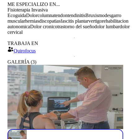
ME ESPECIALIZO EN...
Fisioterapia Invasiva
Ecoguida
Dolor
columna
tendon
tendinitis
Bruxismo
desgarro
muscular
hernias
discopatias
fascitis plantar
vertigo
rehabilitacion
autonomica
Dolor cronico
trastorno del sueño
dolor lumbar
dolor
cervical
TRABAJA EN
Quirofocus
GALERÍA
(
3
)