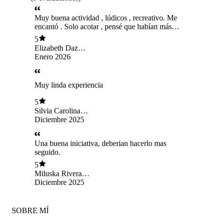
Muy buena actividad , lúdicos , recreativo. Me
encantó . Solo acotar , pensé que habían más
cachorros
5
Elizabeth Daz
Elgueta
Enero 2026
Muy linda experiencia
5
Silvia Carolina
Salazar Saez
Diciembre 2025
Una buena iniciativa, deberian hacerlo mas
seguido.
5
Miluska Rivera
Condezo
Diciembre 2025
SOBRE MÍ