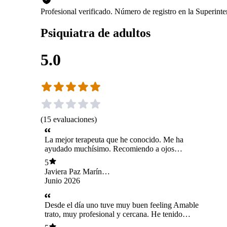
Profesional verificado. Número de registro en la Superin
Psiquiatra de adultos
5.0
(
15
evaluaciones
)
La mejor terapeuta que he conocido. Me ha
ayudado muchísimo. Recomiendo a ojos
cerrados a Javiera por su amabilidad,
5
conocimiento, profesionalismo y compromiso
Javiera Paz Marín
con la salud mental.
Soto
Junio 2026
Desde el día uno tuve muy buen feeling Amable
trato, muy profesional y cercana. He tenido
mucho avance con sus terapias, muy buen