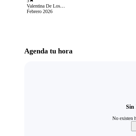
5
profesional Gracias Javi
Valentina De Los
Ángeles Pizarro
Febrero 2026
Carrasco
Agenda tu hora
Sin 
No existen h