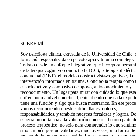
SOBRE MÍ
Soy psicóloga clínica, egresada de la Universidad de Chile, 
formación especializada en psicoterapia y trauma complejo.
Trabajo desde un enfoque integrativo, que incorpora herrami
de la terapia cognitivo-conductual (TCC), la terapia dialéctic
conductual (DBT), el modelo constructivista-cognitivo y la
intervención informada en trauma. Concibo la terapia como 
espacio activo y compasivo de apoyo, autoconocimiento y
reconocimiento. Un lugar para mirar con cuidado lo que est
enfrentando a nivel emocional, entendiendo que cada experi
tiene una función y algo que busca mostrarnos. En ese proce
vamos reconociendo nuestras dificultades, dolores,
responsabilidades, y también nuestras fortalezas y logros. D
especial importancia a la validación emocional como parte d
proceso terapéutico, no solo para comprender lo que sentimo
sino también porque validar es, muchas veces, una forma de 
reparando lo que nunca se cuidó. En ese espacio, lo emocio