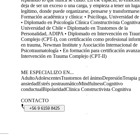
deja de ser un exceso o una carga, y empieza a tener un luga
legítimo, donde puede organizarse, pensarse y transformarse
Formación académica y clínica: • Psicóloga, Universidad de
• Diplomado en Psicología Clínica Constructivista Cognitiva
Universidad de Chile • Diplomado en Trastornos de la
Personalidad, ADIPA • Diplomado en Intervención en Trau
Complejo (CPT-I), con certificación como profesional info
en trauma, Newman Institute y Asociación Internacional de
Psicotraumatología • En formación para certificación avanz
Intervención en Trauma Complejo (CPT-II)
ME ESPECIALIZO EN...
Adulto
Adolescentes
Trastornos del ánimo
Depresión
Terapia p
ansiedad
Estrés postraumático
Mindfulness
Cognitivo
conductual
Bipolaridad
Clinica Constructivista Cognitiva
CONTACTO
+56
9
6159
8425