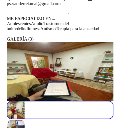
ps.yadderretamal@gmail.com
ME ESPECIALIZO EN...
Adolescentes
Adulto
Trastornos del
ánimo
Mindfulness
Autismo
Terapia para la ansiedad
GALERÍA
(
3
)