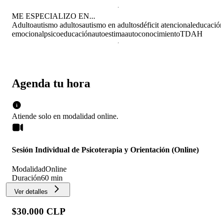
ME ESPECIALIZO EN...
Adulto
autismo adultos
autismo en adultos
déficit atencional
educació
emocional
psicoeducación
autoestima
autoconocimiento
TDAH
Agenda tu hora
Atiende solo en
modalidad
online
.
Sesión Individual de Psicoterapia y Orientación (Online)
Modalidad
Online
Duración
60 min
Ver detalles
$30.000 CLP