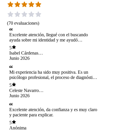
(
70
evaluaciones
)
Excelente atención, llegué con el buscando
ayuda sobre mi identidad y me ayudó
muchísimo indignado sobre mi infancia y
5
juventud, encontrando un psicodiagnóstico
Isabel Cárdenas
neurodivergente, muy atento y con mucha
Manqui
Junio 2026
disposición para ayudar, estoy muy agradecida y
satisfecha con su trabajo, me quiero seguir
atendiendo con el!
Mi experiencia ha sido muy positiva. Es un
psicólogo profesional, el proceso de diagnóstico
de TEA con entrevistas y cuestionarios muy
5
detallados me parece muy bien hecho!
Celeste Navarro
Mora
Junio 2026
Excelente atención, da confianza y es muy claro
y paciente para explicar.
5
Anónima