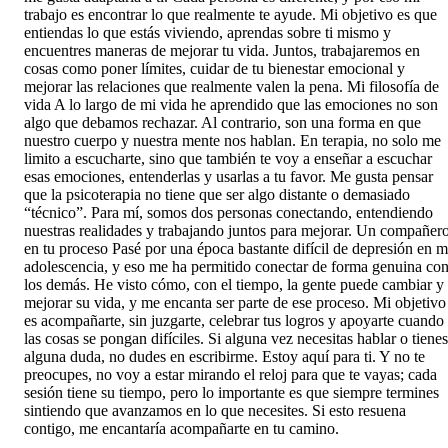
trabajo es encontrar lo que realmente te ayude. Mi objetivo es que
entiendas lo que estás viviendo, aprendas sobre ti mismo y
encuentres maneras de mejorar tu vida. Juntos, trabajaremos en
cosas como poner límites, cuidar de tu bienestar emocional y
mejorar las relaciones que realmente valen la pena. Mi filosofía de
vida A lo largo de mi vida he aprendido que las emociones no son
algo que debamos rechazar. Al contrario, son una forma en que
nuestro cuerpo y nuestra mente nos hablan. En terapia, no solo me
limito a escucharte, sino que también te voy a enseñar a escuchar
esas emociones, entenderlas y usarlas a tu favor. Me gusta pensar
que la psicoterapia no tiene que ser algo distante o demasiado
“técnico”. Para mí, somos dos personas conectando, entendiendo
nuestras realidades y trabajando juntos para mejorar. Un compañer
en tu proceso Pasé por una época bastante difícil de depresión en m
adolescencia, y eso me ha permitido conectar de forma genuina co
los demás. He visto cómo, con el tiempo, la gente puede cambiar y
mejorar su vida, y me encanta ser parte de ese proceso. Mi objetivo
es acompañarte, sin juzgarte, celebrar tus logros y apoyarte cuando
las cosas se pongan difíciles. Si alguna vez necesitas hablar o tienes
alguna duda, no dudes en escribirme. Estoy aquí para ti. Y no te
preocupes, no voy a estar mirando el reloj para que te vayas; cada
sesión tiene su tiempo, pero lo importante es que siempre termines
sintiendo que avanzamos en lo que necesites. Si esto resuena
contigo, me encantaría acompañarte en tu camino.