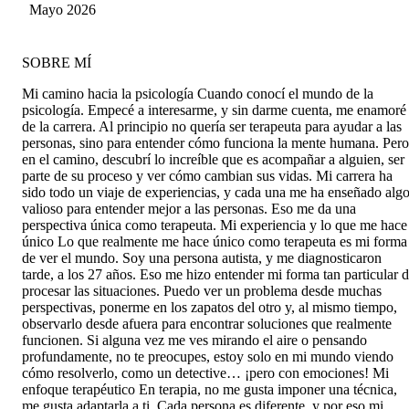
Mayo 2026
SOBRE MÍ
Mi camino hacia la psicología Cuando conocí el mundo de la
psicología. Empecé a interesarme, y sin darme cuenta, me enamoré
de la carrera. Al principio no quería ser terapeuta para ayudar a las
personas, sino para entender cómo funciona la mente humana. Pero
en el camino, descubrí lo increíble que es acompañar a alguien, ser
parte de su proceso y ver cómo cambian sus vidas. Mi carrera ha
sido todo un viaje de experiencias, y cada una me ha enseñado alg
valioso para entender mejor a las personas. Eso me da una
perspectiva única como terapeuta. Mi experiencia y lo que me hace
único Lo que realmente me hace único como terapeuta es mi forma
de ver el mundo. Soy una persona autista, y me diagnosticaron
tarde, a los 27 años. Eso me hizo entender mi forma tan particular 
procesar las situaciones. Puedo ver un problema desde muchas
perspectivas, ponerme en los zapatos del otro y, al mismo tiempo,
observarlo desde afuera para encontrar soluciones que realmente
funcionen. Si alguna vez me ves mirando el aire o pensando
profundamente, no te preocupes, estoy solo en mi mundo viendo
cómo resolverlo, como un detective… ¡pero con emociones! Mi
enfoque terapéutico En terapia, no me gusta imponer una técnica,
me gusta adaptarla a ti. Cada persona es diferente, y por eso mi