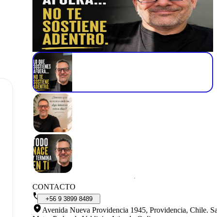
CONTACTO
+56
9
3899
8489
Avenida Nueva Providencia 1945, Providencia, Chile
.
Sa