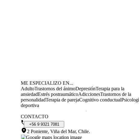
ME ESPECIALIZO EN...
Adulto
Trastornos del ánimo
Depresión
Terapia para la
ansiedad
Estrés postraumático
Adicciones
Trastornos de la
personalidad
Terapia de pareja
Cognitivo conductual
Psicolog
deportiva
CONTACTO
+56
9
9321
7081
2 Poniente, Viña del Mar, Chile
.