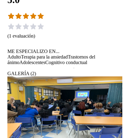
(
1
evaluación
)
ME ESPECIALIZO EN...
Adulto
Terapia para la ansiedad
Trastornos del
ánimo
Adolescentes
Cognitivo conductual
GALERÍA
(
2
)