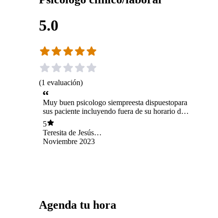
5.0
(
1
evaluación
)
Muy buen psicologo siempreesta dispuestopara
sus paciente incluyendo fuera de su horario de
consulta o sea 24/7
5
Teresita de Jesús
Marchant Paoletti
Noviembre 2023
Agenda tu hora