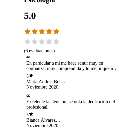
5.0
(
6
evaluaciones
)
En particular a mi me hace sentir muy en
confianza, muy comprendida y lo mejor que no
te hace sentir como que estás en una sesión, sino
5
que realmente puedes percibir que te escucha y
María Andrea Belén
le importas. Excelente atención.
Pizarro Llanos
Noviembre 2020
Excelente la atención, se nota la dedicación del
profesional.
5
Bianca Álvarez
Olguin
Noviembre 2020